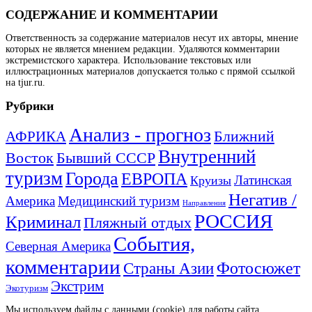
СОДЕРЖАНИЕ И КОММЕНТАРИИ
Ответственность за содержание материалов несут их авторы, мнение
которых не является мнением редакции. Удаляются комментарии
экстремистского характера. Использование текстовых или
иллюстрационных материалов допускается только с прямой ссылкой
на tjur.ru.
Рубрики
Анализ - прогноз
Ближний
АФРИКА
Внутренний
Восток
Бывший СССР
туризм
Города
ЕВРОПА
Латинская
Круизы
Негатив /
Америка
Медицинский туризм
Направления
РОССИЯ
Криминал
Пляжный отдых
События,
Северная Америка
комментарии
Фотосюжет
Страны Азии
Экстрим
Экотуризм
Мы используем файлы с данными (cookie) для работы сайта.