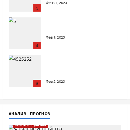
Фев 21, 2023
3
Китайский город Чунцин
Фев 9, 2023
4
Капсульные отели —
альтернатива хостелам или узкий
сегмент?
Фев 5, 2023
5
АНАЛИЗ - ПРОГНОЗ
Анализ - прогноз