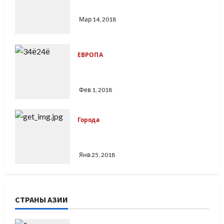
Шенгенская виза подорожает
Мар 14, 2018
ЕВРОПА
British Airways: русские туристы —
самые дисциплинированные
Фев 1, 2018
Города
Самый старый горнолыжный
курорт Франции
Янв 25, 2018
СТРАНЫ АЗИИ