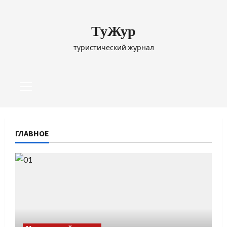
Перейти
к
ТуЖур
содержимому
туристический журнал
Основное
меню
ГЛАВНОЕ