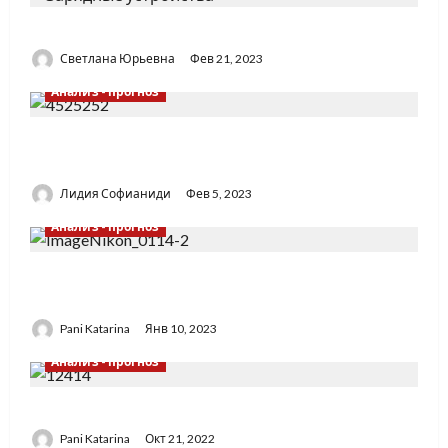
Предметы, которые забывают в отелях
Светлана Юрьевна
Фев 21, 2023
Анализ - прогноз
Капсульные отели — альтернатива хостелам
или узкий сегмент?
Лидия Софианиди
Фев 5, 2023
Анализ - прогноз
Что предпочитает молодежь – отели,
хостелы или Airbnb
Pani Katarina
Янв 10, 2023
Анализ - прогноз
Куда поехать с детьми зимой?
Pani Katarina
Окт 21, 2022