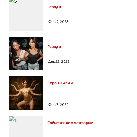
Города
Китайский город Чунцин
Фев 9, 2023
Города
Ночные клубы Сеула
Дек 22, 2022
Страны Азии
Ритуальная храмовая
проституция в Индии
Фев 7, 2022
События, комментарии
Военная база на Тайване как
объект туризма