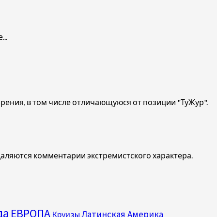
..
ения, в том числе отличающуюся от позиции "ТуЖур".
даляются комментарии экстремистского характера.
да
ЕВРОПА
Латинская Америка
Круизы