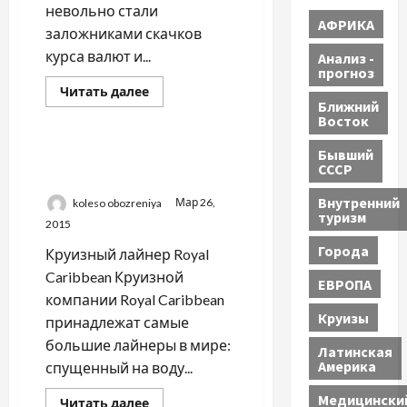
невольно стали
АФРИКА
заложниками скачков
курса валют и...
Анализ -
прогноз
Прочитать
Читать далее
больше
Ближний
Круизы
о
Восток
РЕЧНЫЕ
КРУИЗЫ
Бывший
ЛЕТОМ
КРУИЗНЫЙ ЛАЙНЕР
2015
СССР
Royal Caribbean
Внутренний
koleso obozreniya
Мар 26,
туризм
2015
Города
Круизный лайнер Royal
Caribbean Круизной
ЕВРОПА
компании Royal Caribbean
Круизы
принадлежат самые
большие лайнеры в мире:
Латинская
Америка
спущенный на воду...
Медицински
Прочитать
Читать далее