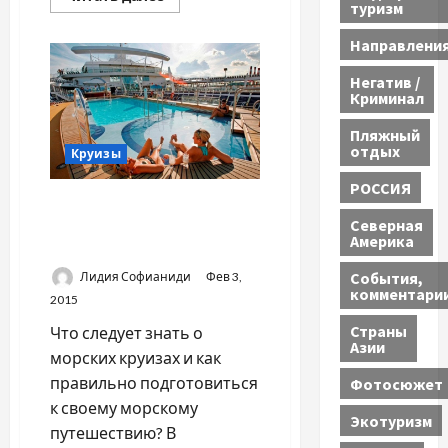
туризм
больше
о
КРУИЗНЫЙ
Направлени
ЛАЙНЕР
Royal
Caribbean
Негатив /
Криминал
Пляжный
отдых
Круизы
РОССИЯ
МОРСКИЕ КРУИЗЫ: КАК
Северная
ПОДГОТОВИТЬСЯ, ЧЕГО
Америка
ОЖИДАТЬ
События,
Лидия Софианиди
Фев 3,
комментари
2015
Страны
Что следует знать о
Азии
морских круизах и как
правильно подготовиться
Фотосюжет
к своему морскому
Экотуризм
путешествию? В