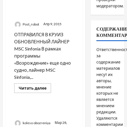
ОТПРАВИЛСЯ В КРУИЗ
модератором.
ОБНОВЛЕННЫЙ ЛАЙНЕР
MSC Sinfonia
Post_robot
Апр 9, 2015
СОДЕРЖАНИ
ОТПРАВИЛСЯ В КРУИЗ
КОММЕНТА
ОБНОВЛЕННЫЙ ЛАЙНЕР
MSC Sinfonia В рамках
Ответственнос
программы
за
содержание
«Возрождение» еще одно
материалов
судно, лайнер MSC
несут их
Sinfonia,...
авторы,
мнение
Прочитать
Читать далее
больше
которых не
Круизы
о
является
ОТПРАВИЛСЯ
В
мнением
КРУИЗ
МОРСКИЕ КРУИЗЫ В 2015
ОБНОВЛЕННЫЙ
редакции.
ГОДУ: НОВЫЕ ПРОЕКТЫ
ЛАЙНЕР
Удаляются
MSC
koleso obozreniya
Мар 28,
Sinfonia
комментарии