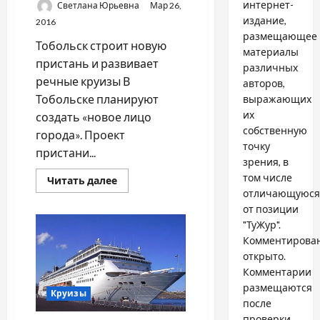
интернет-
Светлана Юрьевна
Мар 26,
издание,
2016
размещающее
Тобольск строит новую
материалы
пристань и развивает
различных
речные круизы В
авторов,
Тобольске планируют
выражающих
их
создать «новое лицо
собственную
города». Проект
точку
пристани...
зрения, в
том числе
Прочитать
Читать далее
больше
отличающуюся
о
от позиции
Тобольск
строит
"ТуЖур".
новую
пристань
Комментирова
и
открыто.
развивает
речные
Комментарии
круизы
размещаются
Круизы
после
проверки