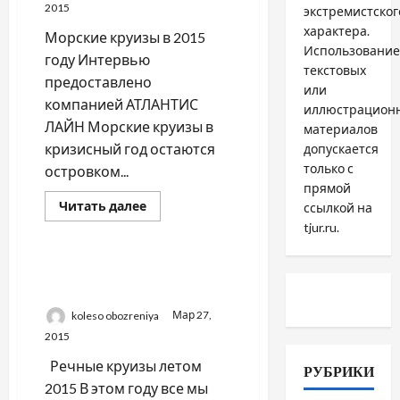
2015
экстремистског
характера.
Морские круизы в 2015
Использование
году Интервью
текстовых
предоставлено
или
компанией АТЛАНТИС
иллюстрацион
ЛАЙН Морские круизы в
материалов
кризисный год остаются
допускается
только с
островком...
прямой
Прочитать
Читать далее
ссылкой на
больше
Внутренний туризм
tjur.ru.
о
МОРСКИЕ
КРУИЗЫ
В
РЕЧНЫЕ КРУИЗЫ
2015
ЛЕТОМ 2015
ГОДУ:
НОВЫЕ
koleso obozreniya
Мар 27,
ПРОЕКТЫ
2015
Речные круизы летом
РУБРИКИ
2015 В этом году все мы