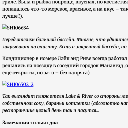
гриле. Была и рыбка попроще, вкусная, но костистая
попадалось что-то морское, красивое, а на вкус – т
лучше!)).
Перед отелем большой бассейн. Многие, что удивительн
закрывают на очистку. Есть и закрытый бассейн, но
Кондиционер в номере Лэйк энд Риве всегда работал 
решались на поездку в соседний городок Манавгад ,
еще открыты, но зато – без напряга).
Так выглядит пляж отеля Lake & River со стороны мо
собственном соку, бараньи котлетки (абсолютно нату
ресторанчике целый день так и пасутся…
Замечания только два