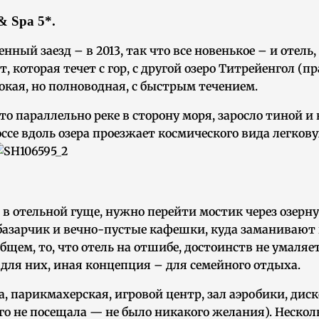
& Spa 5*.
нный заезд – в 2013, так что все новенькое – и отель
которая течет с гор, с другой озеро Титрейенгол (пра
окая, но полноводная, с быстрым течением.
о параллельно реке в сторону моря, заросло тиной и 
оссе вдоль озера проезжает космического вида легко
я в отельной гуще, нужно перейти мостик через озерн
базарчик и вечно-пустые кафешки, куда заманивают
 В общем, то, что отель на отшибе, достоинств не ума
 для них, иная концепция – для семейного отдыха.
на, парикмахерская, игровой центр, зал аэробики, ди
го не посещала — не было никакого желания). Нескол