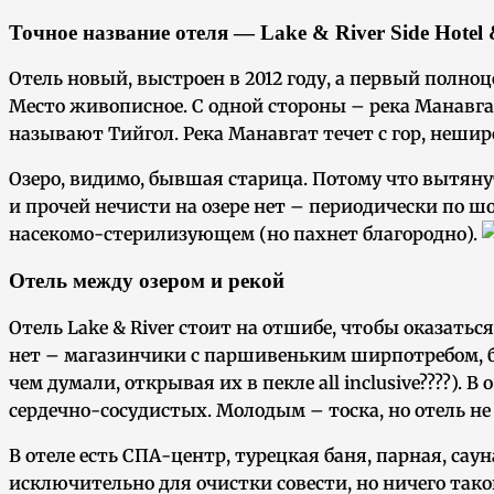
Точное название отеля — Lake & River Side Hotel 
Отель новый, выстроен в 2012 году, а первый полноце
Место живописное. С одной стороны – река Манавгат, 
называют Тийгол. Река Манавгат течет с гор, нешир
Озеро, видимо, бывшая старица. Потому что вытянут
и прочей нечисти на озере нет – периодически по ш
насекомо-стерилизующем (но пахнет благородно).
Отель между озером и рекой
Отель Lake & River стоит на отшибе, чтобы оказатьс
нет – магазинчики с паршивеньким ширпотребом, 
чем думали, открывая их в пекле all inclusive????).
сердечно-сосудистых. Молодым – тоска, но отель не
В отеле есть СПА-центр, турецкая баня, парная, cау
исключительно для очистки совести, но ничего тако