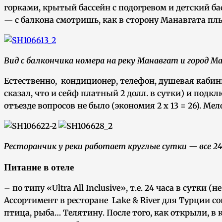
горками, крытый бассейн с подогревом и детский бас
— с балкона смотришь, как в сторону Манавгата пл
Вид с балкончика номера на реку Манавгат и город М
Естественно, кондиционер, телефон, душевая кабинка
сказал, что и сейф платный 2 долл. в сутки) и подк
отъезде вопросов не было (экономия 2 х 13 = 26). Ме
Ресторанчик у реки работает круглые сутки — все 24
Питание в отеле
– по типу «Ultra All Inclusive», т.е. 24 часа в сутки
Ассортимент в ресторане Lake & River для Турции 
птица, рыба… Телятину. После того, как открыли, в