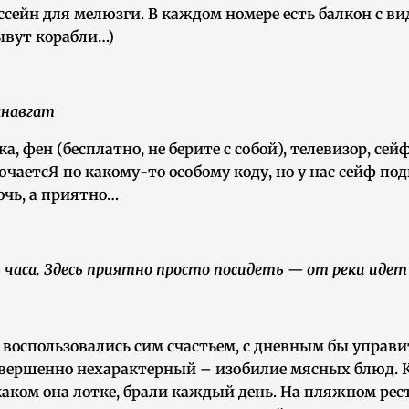
сейн для мелюзги. В каждом номере есть балкон с вид
ывут корабли…)
анавгат
, фен (бесплатно, не берите с собой), телевизор, сей
лючаетсЯ по какому-то особому коду, но у нас сейф по
лочь, а приятно…
 часа. Здесь приятно просто посидеть — от реки идет
 (не воспользовались сим счастьем, с дневным бы управит
совершенно нехарактерный – изобилие мясных блюд. К
 каком она лотке, брали каждый день. На пляжном рес