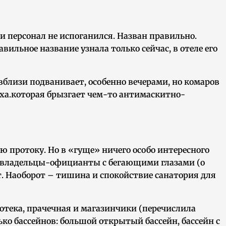
, и персонал не испоганился. Назван правильно.
вильное название узнала только сейчас, в отеле его
вблизи подванивает, особенно вечерами, но комаров
вуха.которая брызгает чем-то антимаскитно-
ую протоку. Но в «гуще» ничего особо интересного
 владельцы-официанты с бегающими глазами (о
ляет. Наоборот – тишина и спокойствие санатория для
скотека, прачечная и магазинчики (перечислила
ько бассейнов: большой открытый бассейн, бассейн с