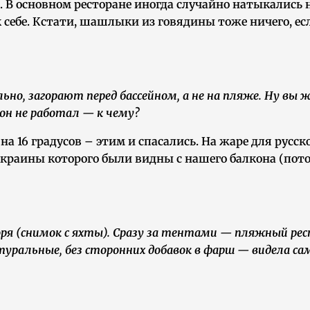
. В основном ресторане иногда случайно натыкались на
ак себе. Кстати, шашлыки из говядины тоже ничего, е
о, загорают перед бассейном, а не на пляже. Ну вы же,
 он не работал — к чему?
на 16 градусов – этим и спасались. На жаре для русс
окраины которого были видны с нашего балкона (пото
ря (снимок с яхты). Сразу за тентами — пляжный ресто
ральные, без сторонних добавок в фарш — видела сама