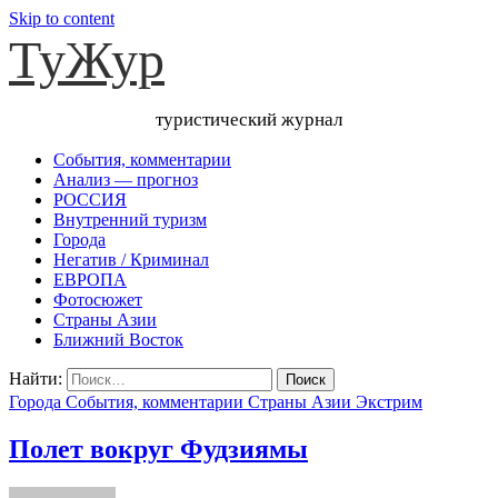
Skip to content
ТуЖур
туристический журнал
События, комментарии
Анализ — прогноз
РОССИЯ
Внутренний туризм
Города
Негатив / Криминал
ЕВРОПА
Фотосюжет
Страны Азии
Ближний Восток
Найти:
Города
События, комментарии
Страны Азии
Экстрим
Полет вокруг Фудзиямы