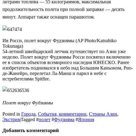
литрами топлива — 55 килограммов, максимальная
продолжительность полета при полной заправке — десять
минут. Аппарат также оснащен парашютом.
Ив Росси, полет вокруг Фудзиямы (AP Photo/Katsuhiko
Tokunaga)
54-летний швейцарский летчик путешествует по Азии уже
неделю. Полет вокруг Фудзиямы Росси посвятил включению
ее в список объектов всемирного наследия ЮНЕСКО. Ранее
изобретатель поднимался в небо над Большим Каньоном, Рио-
де-Жанейро, перелетал Ла-Манш и парил в небе с
истребителями Spitfire.
Полет вокруг Фудзиямы
Posted in
Города
,
События, комментарии
,
Страны Азии
,
Экстрим
Tagged #
полет
#
Фудзияма
#
Япония
Добавить комментарий