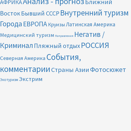
Анализ - прогноз
Ближний
АФРИКА
Внутренний туризм
Восток
Бывший СССР
Города
ЕВРОПА
Латинская Америка
Круизы
Негатив /
Медицинский туризм
Направления
РОССИЯ
Криминал
Пляжный отдых
События,
Северная Америка
комментарии
Фотосюжет
Страны Азии
Экстрим
Экотуризм