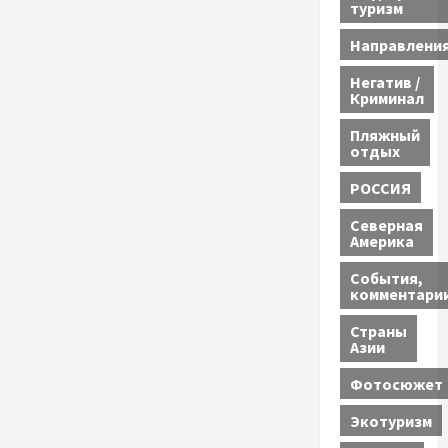
туризм
Направлени
Негатив /
Криминал
Пляжный
отдых
РОССИЯ
Северная
Америка
События,
комментари
Страны
Азии
Фотосюжет
Экотуризм