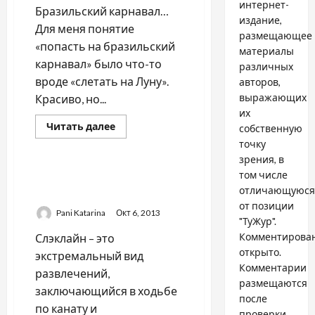
интернет-
Бразильский карнавал…
издание,
Для меня понятие
размещающее
«попасть на бразильский
материалы
карнавал» было что-то
различных
вроде «слетать на Луну».
авторов,
выражающих
Красиво, но...
их
Прочитать
Читать далее
собственную
больше
Латинская Америка
точку
о
БРАЗИЛИЯ
зрения, в
/
том числе
НЕДЕЛЯ
СЛЭКЛАЙН: ПО КАНАТУ
КАРНАВАЛА
отличающуюся
НАД РИО-ДЕ-ЖАНЕЙРО
от позиции
Pani Katarina
Окт 6, 2013
"ТуЖур".
Комментирова
Слэклайн – это
открыто.
экстремальный вид
Комментарии
развлечений,
размещаются
заключающийся в ходьбе
после
по канату и
проверки