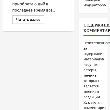
приобретающий в
модератором.
последнее время все...
Прочитать
Читать далее
больше
СОДЕРЖАНИ
о
СЛЭКЛАЙН:
КОММЕНТА
ПО
КАНАТУ
НАД
Ответственнос
РИО-
ДЕ-
за
ЖАНЕЙРО
содержание
материалов
несут их
авторы,
мнение
которых не
является
мнением
редакции.
Удаляются
комментарии