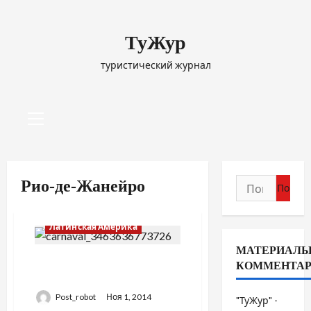
Перейти
к
ТуЖур
содержимому
туристический журнал
Основное
меню
Найти:
Рио-де-Жанейро
Латинская Америка
МАТЕРИАЛЫ
БРАЗИЛИЯ / НЕДЕЛЯ
КОММЕНТА
КАРНАВАЛА
Post_robot
Ноя 1, 2014
"ТуЖур" -