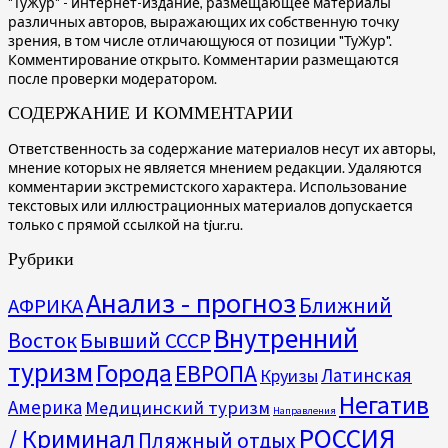
"ТуЖур" - интернет-издание, размещающее материалы
различных авторов, выражающих их собственную точку
зрения, в том числе отличающуюся от позиции "ТуЖур".
Комментирование открыто. Комментарии размещаются
после проверки модератором.
СОДЕРЖАНИЕ И КОММЕНТАРИИ
Ответственность за содержание материалов несут их авторы,
мнение которых не является мнением редакции. Удаляются
комментарии экстремистского характера. Использование
текстовых или иллюстрационных материалов допускается
только с прямой ссылкой на tjur.ru.
Рубрики
Анализ - прогноз
Ближний
АФРИКА
Внутренний
Восток
Бывший СССР
туризм
Города
ЕВРОПА
Латинская
Круизы
Негатив
Америка
Медицинский туризм
Направления
РОССИЯ
/ Криминал
Пляжный отдых