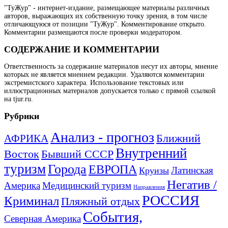
"ТуЖур" - интернет-издание, размещающее материалы различных
авторов, выражающих их собственную точку зрения, в том числе
отличающуюся от позиции "ТуЖур". Комментирование открыто.
Комментарии размещаются после проверки модератором.
СОДЕРЖАНИЕ И КОММЕНТАРИИ
Ответственность за содержание материалов несут их авторы, мнение
которых не является мнением редакции. Удаляются комментарии
экстремистского характера. Использование текстовых или
иллюстрационных материалов допускается только с прямой ссылкой
на tjur.ru.
Рубрики
Анализ - прогноз
Ближний
АФРИКА
Внутренний
Восток
Бывший СССР
туризм
Города
ЕВРОПА
Латинская
Круизы
Негатив /
Америка
Медицинский туризм
Направления
РОССИЯ
Криминал
Пляжный отдых
События,
Северная Америка