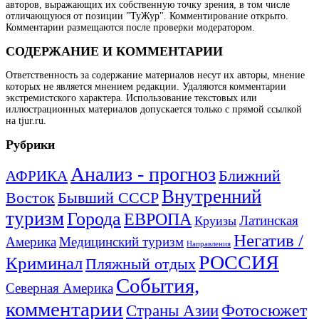
авторов, выражающих их собственную точку зрения, в том числе
отличающуюся от позиции "ТуЖур". Комментирование открыто.
Комментарии размещаются после проверки модератором.
СОДЕРЖАНИЕ И КОММЕНТАРИИ
Ответственность за содержание материалов несут их авторы, мнение
которых не является мнением редакции. Удаляются комментарии
экстремистского характера. Использование текстовых или
иллюстрационных материалов допускается только с прямой ссылкой
на tjur.ru.
Рубрики
Анализ - прогноз
Ближний
АФРИКА
Внутренний
Восток
Бывший СССР
туризм
Города
ЕВРОПА
Латинская
Круизы
Негатив /
Америка
Медицинский туризм
Направления
РОССИЯ
Криминал
Пляжный отдых
События,
Северная Америка
комментарии
Фотосюжет
Страны Азии