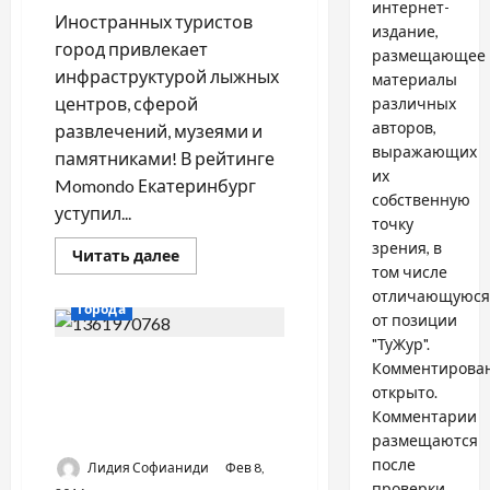
интернет-
Иностранных туристов
издание,
город привлекает
размещающее
инфраструктурой лыжных
материалы
центров, сферой
различных
авторов,
развлечений, музеями и
выражающих
памятниками! В рейтинге
их
Momondo Екатеринбург
собственную
уступил...
точку
зрения, в
Прочитать
Читать далее
больше
том числе
о
отличающуюся
Иностранные
Города
туристы
от позиции
выбрали
"ТуЖур".
Екатеринбург
Возможности в сфере
Комментирова
туризма представят
открыто.
Екатеринбург, Санкт-
Комментарии
Петербург, Самара и Казань
размещаются
после
Лидия Софианиди
Фев 8,
проверки