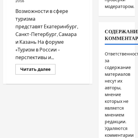
2016
модератором.
Возможности в сфере
туризма
представят Екатеринбург,
СОДЕРЖАНИ
Санкт-Петербург, Самара
КОММЕНТА
и Казань На форуме
«Туризм в России –
Ответственнос
перспективы и...
за
содержание
Прочитать
Читать далее
больше
материалов
о
несут их
Возможности
в
авторы,
сфере
мнение
туризма
представят
которых не
Екатеринбург,
Санкт-
является
Петербург,
мнением
Самара
и
редакции.
Казань
Удаляются
комментарии