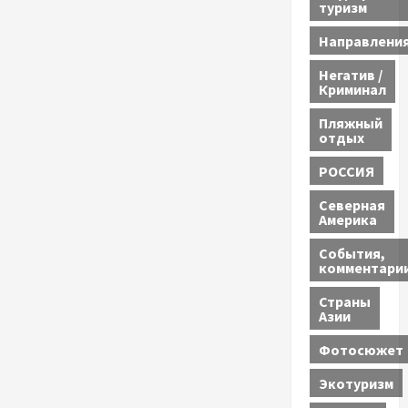
туризм
Направлени
Негатив /
Криминал
Пляжный
отдых
РОССИЯ
Северная
Америка
События,
комментари
Страны
Азии
Фотосюжет
Экотуризм