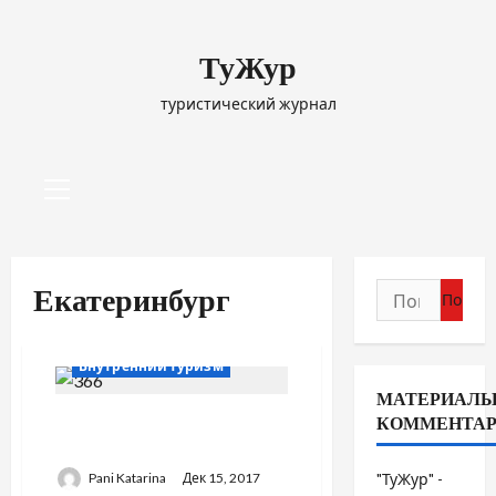
Перейти
к
ТуЖур
содержимому
туристический журнал
Основное
меню
Найти:
Екатеринбург
Внутренний туризм
МАТЕРИАЛЫ
Иностранные туристы
КОММЕНТА
выбрали Екатеринбург
Pani Katarina
Дек 15, 2017
"ТуЖур" -