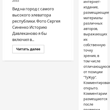
2015
интернет-
издание,
Вид на город с самого
размещающее
высокого элеватора
материалы
республики. Фото Сергея
различных
Синенко Историю
авторов,
Давлеканово я бы
выражающих
включил в...
их
собственную
Прочитать
Читать далее
точку
больше
зрения, в
о
ДАВЛЕКАНОВО
том числе
/
ПТИЦЫ
отличающуюся
НАД
от позиции
ГОРОДОМ
"ТуЖур".
Комментирова
открыто.
Комментарии
размещаются
после
проверки