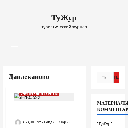
Перейти
к
ТуЖур
содержимому
туристический журнал
Основное
меню
Найти:
Давлеканово
Внутренний туризм
МАТЕРИАЛЫ
ДАВЛЕКАНОВО / ПТИЦЫ
КОММЕНТА
НАД ГОРОДОМ
Лидия Софианиди
Мар 23,
"ТуЖур" -