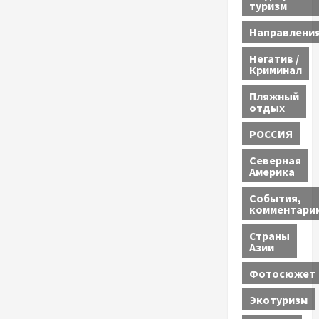
туризм
Направлени
Негатив /
Криминал
Пляжный
отдых
РОССИЯ
Северная
Америка
События,
комментари
Страны
Азии
Фотосюжет
Экотуризм