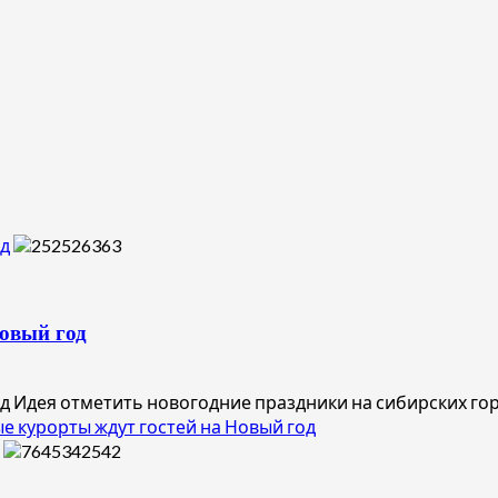
од
овый год
д Идея отметить новогодние праздники на сибирских гор
 курорты ждут гостей на Новый год