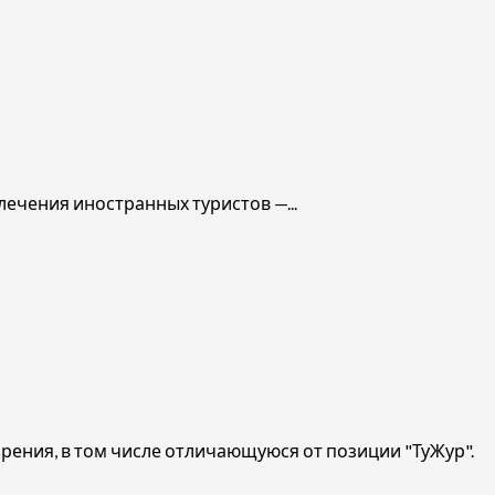
лечения иностранных туристов —...
ения, в том числе отличающуюся от позиции "ТуЖур".