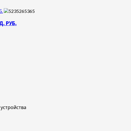
Б.
. РУБ.