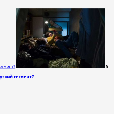
сегмент?
5
узкий сегмент?